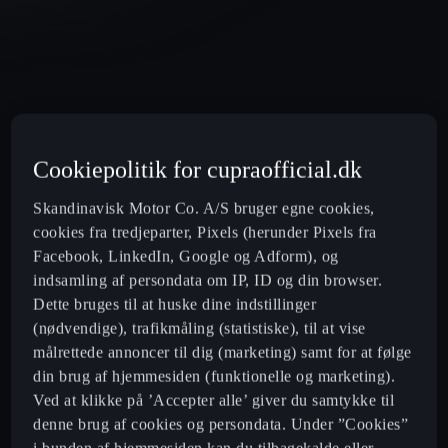
Cookiepolitik for cupraofficial.dk
Skandinavisk Motor Co. A/S bruger egne cookies,
cookies fra tredjeparter, Pixels (herunder Pixels fra
Facebook, LinkedIn, Google og Adform), og
indsamling af persondata om IP, ID og din browser.
Dette bruges til at huske dine indstillinger
(nødvendige), trafikmåling (statistiske), til at vise
0-100 km/t på
Ydelse
Topfart
Max. drejningsmoment
målrettede annoncer til dig (marketing) samt for at følge
4,8
sek
333
hk
250
km/t
420
Nm
din brug af hjemmesiden (funktionelle og marketing).
Ved at klikke på ’Accepter alle’ giver du samtykke til
denne brug af cookies og persondata. Under ”Cookies”