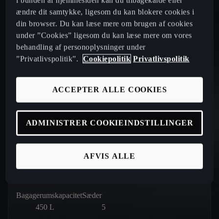
i bunden af hjemmesiden kan du tilbagekalde eller
ændre dit samtykke, ligesom du kan blokere cookies i
din browser. Du kan læse mere om brugen af cookies
under ”Cookies” ligesom du kan læse mere om vores
behandling af personoplysninger under
”Privatlivspolitik”.
Cookiepolitik
Privatlivspolitik
ACCEPTER ALLE COOKIES
ADMINISTRER COOKIEINDSTILLINGER
AFVIS ALLE
Længde
Bredde
Højde
4.451
mm
1.839
mm
1.511
mm
Bagagerumskapacitet
Sæder
450
L
5