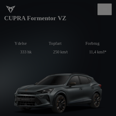
CUPRA Formentor VZ
Ydelse
Topfart
Forbrug
333
hk
250
km/t
11,4
km/l*