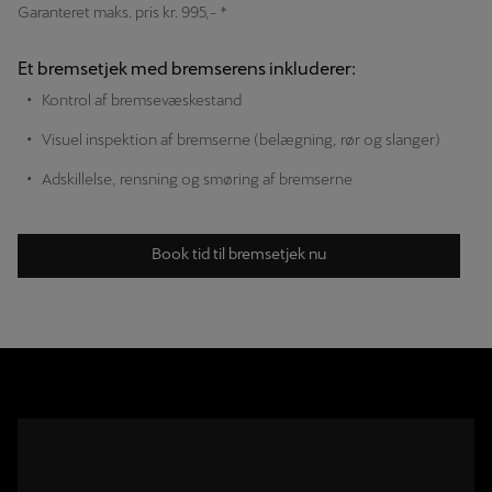
Garanteret maks. pris kr. 995,- *
Et bremsetjek med bremserens inkluderer:
Kontrol af bremsevæskestand
Visuel inspektion af bremserne (belægning, rør og slanger)
Adskillelse, rensning og smøring af bremserne
Book tid til bremsetjek nu