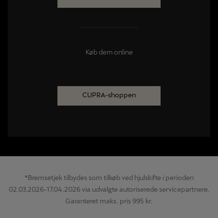
Køb dem online
CUPRA-shoppen
*Bremsetjek tilbydes som tilkøb ved hjulskifte i perioden
02.03.2026-17.04.2026 via udvalgte autoriserede servicepartnere.
Garanteret maks. pris 995 kr.