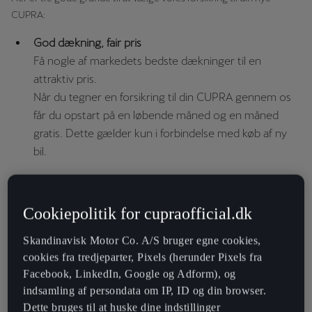
CUPRA:
God dækning, fair pris
Få nogle af markedets bedste dækninger til en
attraktiv pris.
Når du tegner en forsikring til din CUPRA gennem os
får du opstart på en løbende måned og en måned
gratis. Dette gælder kun i forbindelse med køb af ny
bil.
Anmeld skaden på 5 minutter
Du kan anmelde din skade online døgnet rundt. Vi får
Cookiepolitik for cupraofficial.dk
dig hurtigt kørende igen, hvis uheldet er ude.
Skandinavisk Motor Co. A/S bruger egne cookies,
cookies fra tredjeparter, Pixels (herunder Pixels fra
Lånebil
Facebook, LinkedIn, Google og Adform), og
Du får en lånebil stillet til rådighed, mens din bil er på
indsamling af persondata om IP, ID og din browser.
værksted. Vi sørger også for, at din bil er både vasket
Dette bruges til at huske dine indstillinger