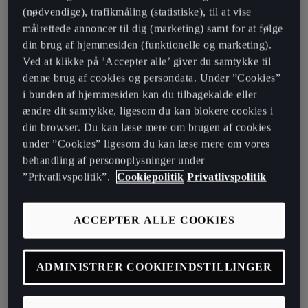
og støvsuget, når du får den igen.
(nødvendige), trafikmåling (statistiske), til at vise
målrettede annoncer til dig (marketing) samt for at følge
din brug af hjemmesiden (funktionelle og marketing).
Interesseret i forsikring til din bil?
Ved at klikke på ’Accepter alle’ giver du samtykke til
denne brug af cookies og persondata. Under ”Cookies”
Beregn forsikringsprisen med vores forsikringsberegner og læs
i bunden af hjemmesiden kan du tilbagekalde eller
mere om dækning og betingelser for forsikring til din CUPRA.
ændre dit samtykke, ligesom du kan blokere cookies i
din browser. Du kan læse mere om brugen af cookies
Beregn forsikring her
under ”Cookies” ligesom du kan læse mere om vores
behandling af personoplysninger under
”Privatlivspolitik”.
Cookiepolitik
Privatlivspolitik
ACCEPTER ALLE COOKIES
ER SKADEN SKET?
ADMINISTRER COOKIEINDSTILLINGER
Har din bil fået en skade? Uanset
om du har CUPRA Forsikring eller
et andet forsikringsselskab, hjælper