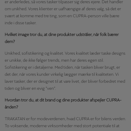
er anderledes, så vores tasker tilpasser sig deres ejere. Det handler
om unikhed. Vores klienter er uafhængige af deres valg, så det er
svært at komme med tre ting, som en CUPRA-person ville bære
inde i disse tasker.
Hvilket image tror du, at dine produkter udstråler, når folk bærer
dem?
Unikhed, sofistikering og kvalitet. Vores kvalitet læder taske designs
er unikke, de ikke følger trends, men har deres egen stil.
Sofistikering er i detaljerne. Med tiden, når tasken bliver brugt, er
det der, når vores kunder virkelig lægger mærke til kvaliteten. Vi
laver tasker, der er designet til at vare livet, der bliver forbedret med
tiden og bliver en evig ”ven”.
Hvordan tror du, at dit brand og dine produkter afspejler CUPRA-
ånden?
TRAKATAN er for modeverdenen, hvad CUPRA er for bilens verden.
To voksende, moderne virksomheder med stort potentiale til at