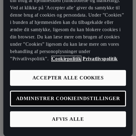
din brug af hjemmesiden (funktionelle og marketing).
Luksus betyder høj kvalitet. Høj kvalitet betyder tid. Tid til at forske,
Ved at klikke på ’Accepter alle’ giver du samtykke til
finde de bedste materialer, til at designe, teste og lave detaljer, der
denne brug af cookies og persondata. Under ”Cookies”
bringer produktet til et nyt niveau. Når du respekterer tid, er
i bunden af hjemmesiden kan du tilbagekalde eller
slutresultatet et sofistikeret produkt af høj kvalitet. Vil du prøve en
ændre dit samtykke, ligesom du kan blokere cookies i
kage, der var blevet bagt i kun 10 minutter, når du ved, at den rette
din browser. Du kan læse mere om brugen af cookies
bagtid er 20? Tid er kerneværdien af ​​håndværk.
under ”Cookies” ligesom du kan læse mere om vores
behandling af personoplysninger under
Hos CUPRA tror vi på raffinement og håndværk, går hånd i hånd.
”Privatlivspolitik”.
Cookiepolitik
Privatlivspolitik
Hvordan fungerer denne kombination for dig?
Vores produkter er sofistikerede, fordi vi producerer alle vores
ACCEPTER ALLE COOKIES
produkter i Italien, i vores lille TRAKATAN-værksted i Torino. Vi
vælger det fineste garvede læder og er meget opmærksomme på
detaljer i alle aspekter, inklusive emballagen. Alle disse ting er en
ADMINISTRER COOKIEINDSTILLINGER
væsentlig del af et sofistikeret produkt af høj kvalitet. Du har ret,
sofistikering og håndværk skal altid gå vægtes højt.
AFVIS ALLE
"Let time design your bag