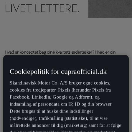
LIVET LETTERE.
Hvad er konceptet bag dine kvalitetslædertasker? Hvad er din
brandfilosofi?
Cookiepolitik for cupraofficial.dk
Personligt foretrækker vi en brugt taske frem for en ny. Vi kan ikke
lide "nød" effekter, vi vil have den rigtige ting. Når du bærer noget,
Skandinavisk Motor Co. A/S bruger egne cookies,
fortæller det en historie om, hvor du har været i livet. Kun tid kan
cookies fra tredjeparter, Pixels (herunder Pixels fra
tilføje det sidste præg af stil til lædervarer. Og vi mener, at økologi
Facebook, LinkedIn, Google og Adform), og
handler om at fremstille produkter af høj kvalitet, der holder over
indsamling af persondata om IP, ID og din browser.
tid.
Dette bruges til at huske dine indstillinger
(nødvendige), trafikmåling (statistiske), til at vise
Hos CUPRA mener vi, at raffinement betyder høj kvalitet. Er du
målrettede annoncer til dig (marketing) samt for at følge
enig?