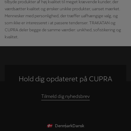
tilbyde produkter af høj kvalitet til meget krævende kunder, der
værdsætter kvalitet og ønsker unikke produkter, uanset mærket.
Mennesker med personlighed, der træffer uafhængige valg, og
som ikke er interesseret i at passere tendenser. TRAKATAN og
CUPRA deler begge de samme værdier: unikhed, sofistikering og
kvalitet.
Hold dig opdateret på CUPRA
Tilmeld dig nyhedsbrev
Denmark
Dansk