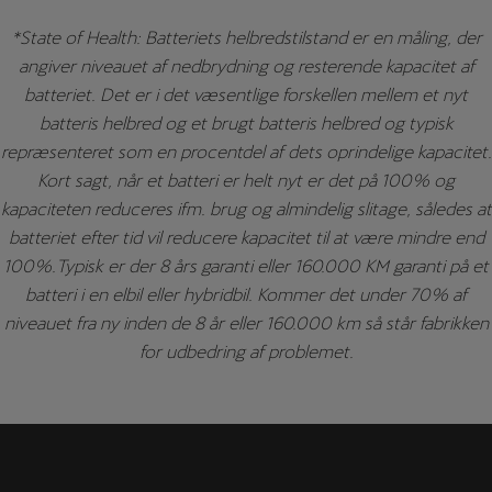
*State of Health: Batteriets helbredstilstand er en måling, der
angiver niveauet af nedbrydning og resterende kapacitet af
batteriet. Det er i det væsentlige forskellen mellem et nyt
batteris helbred og et brugt batteris helbred og typisk
repræsenteret som en procentdel af dets oprindelige kapacitet.
Kort sagt, når et batteri er helt nyt er det på 100% og
kapaciteten reduceres ifm. brug og almindelig slitage, således at
batteriet efter tid vil reducere kapacitet til at være mindre end
100%.Typisk er der 8 års garanti eller 160.000 KM garanti på et
batteri i en elbil eller hybridbil. Kommer det under 70% af
niveauet fra ny inden de 8 år eller 160.000 km så står fabrikken
for udbedring af problemet.