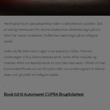
Med hjælp fra et specialværktøj måler vi laktykkelsen på bilen. Det
er særlig interessant for denne analyse kan afdække tegn på om
bilen har været omlakeret, hvilket kan være tegn på en tidligere
skade.
Inden du får bilen retur, tager vi en prøvetur i bilen. Herved
undersøger vi bl.a. bilens køredynamik, lytter efter mislyde og
mærker efter om køredynamik er som den skal være. Oftest vil man
kunne identificere om en bil ryster eller om undervognen er blevet
skæv evt. grundet en tidligere skade.​
Book tid til Autoriseret CUPRA Brugtbilattest