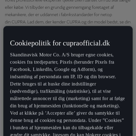
vores professionelle eksperter tjekke bilen uanset om du skal sælge
eller købe. Vi tilbyder en grundig gennemgang foretaget af
mekanikere, der er uddannet i fabriksstandarder for netop
din CUPRA. Lad dem, der kender CUPRA og din model bedst, se din
bil igennem hos en autoriseret CUPRA Servicepartner.​
Se eksempel på en Autoriseret CUPRA Brugtbilattest
Cookiepolitik for cupraofficial.dk
Book tid til Autoriseret CUPRA Brugtbilattest
Skandinavisk Motor Co. A/S bruger egne cookies,
cookies fra tredjeparter, Pixels (herunder Pixels fra
Vi tjekker din bil på 250 punkter. Efter endt inspektion udleveres en
Facebook, LinkedIn, Google og Adform), og
rapport med kommentarer og dokumentation, som vi gennemgår
indsamling af persondata om IP, ID og din browser.
sammen.​
Dette bruges til at huske dine indstillinger
(nødvendige), trafikmåling (statistiske), til at vise
Din bil bliver gennemgået efter fabriksstandarder. Vi tjekker for
målrettede annoncer til dig (marketing) samt for at følge
tilgængelige aktioner (fabrikskampagner, der omhandler din
din brug af hjemmesiden (funktionelle og marketing).
sikkerhed eller din bils i overensstemmelse med love og regler). Vi
Ved at klikke på ’Accepter alle’ giver du samtykke til
tjekker det, der skal tjekkes og har ikke interesse i at finde flere eller
denne brug af cookies og persondata. Under ”Cookies”
færre mangler – kun det, der er væsentligt jf. fabrikkens forskrifter
i bunden af hjemmesiden kan du tilbagekalde eller
angives i Autoriseret CUPRA Brugtbilattest.​
ændre dit samtykke, ligesom du kan blokere cookies i