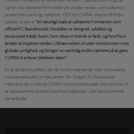
CUPRA Formentor er blevet den første FC Barcelona official car,
og kan ses optræde flere steder på sociale medier, som spillernes
private biler samt og i reklamer. CEO for CUPRA, Wayne Griffiths,
udtaler, at det er
”et naturligt træk at udnævne Formentor som
officiel FC Barcelona bil. Modellen er designet, udviklet og
produceret lokalt i byen, hvor disse to brands er født, og hvorfra vi
ønsker at inspirere verden. Udnævnelsen vil uden tvivl booste vores
globale synlighed, og bringer os samtidig endnu tættere på at gøre
CUPRA til enhver bilelskers drøm”
.
En af de første spillere, der får en fremtrædende rolle i forbindelse
med samarbejdet, er Marc Andre Ter-Stegen, FC Barcelonas
målmand, der er blevet CUPRA Global Ambassadør. Han kommer til
at repræsentere klubben ved flere lejligheder i det fremadrettede
samarbejde.