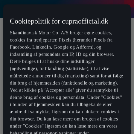
Cookiepolitik for cupraofficial.dk
Skandinavisk Motor Co. A/S bruger egne cookies,
CUPRAs dedikation til sport og innovation har ført mærket i favnen
cookies fra tredjeparter, Pixels (herunder Pixels fra
på et af verdens største sportsbrands, FC Barcelona, der deler
Facebook, LinkedIn, Google og Adform), og
hjemby med vores stærke brand. CUPRA er nu Official Automotive
indsamling af persondata om IP, ID og din browser.
and Mobility Partner – et perfekt match, hvor sportslighed og
Dette bruges til at huske dine indstillinger
innovation går hånd i hånd. Bliv derfor ikke overrasket, når du ser
(nødvendige), trafikmåling (statistiske), til at vise
verdens bedste spillere køre CUPRA.
målrettede annoncer til dig (marketing) samt for at følge
din brug af hjemmesiden (funktionelle og marketing).
”CUPRA og FC Barcelona
Ved at klikke på ’Accepter alle’ giver du samtykke til
denne brug af cookies og persondata. Under ”Cookies”
indgår 5-årigt partnerskab”
i bunden af hjemmesiden kan du tilbagekalde eller
ændre dit samtykke, ligesom du kan blokere cookies i
din browser. Du kan læse mere om brugen af cookies
under ”Cookies” ligesom du kan læse mere om vores
behandling af personoplysninger under