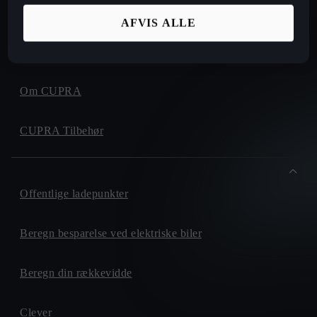
Find forhandler
AFVIS ALLE
CUPRA Financial Services
Om CUPRA
CUPRA Tilbehør
Offentlige ladepunkter
Beregn besparelse ved elektriske biler
Beregn din rækkevidde
Clever