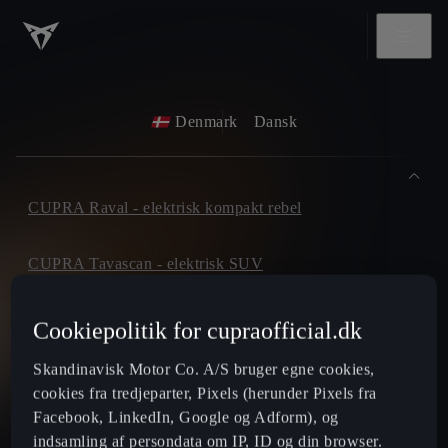
Denmark
Dansk
CUPRA Raval - elektrisk kompakt rebel
CUPRA Tavascan - elektrisk SUV
CUPRA Born - 100% elektrisk
Cookiepolitik for cupraofficial.dk
Skandinavisk Motor Co. A/S bruger egne cookies,
CUPRA Terramar - SUV
cookies fra tredjeparter, Pixels (herunder Pixels fra
Facebook, LinkedIn, Google og Adform), og
CUPRA Formentor - SUV coupé
indsamling af persondata om IP, ID og din browser.