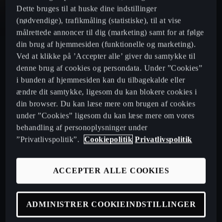
Dette bruges til at huske dine indstillinger
CUPRA Leon - hatchback
(nødvendige), trafikmåling (statistiske), til at vise
målrettede annoncer til dig (marketing) samt for at følge
din brug af hjemmesiden (funktionelle og marketing).
CUPRA Leon Sportstourer - Sporty stationcar
Ved at klikke på ’Accepter alle’ giver du samtykke til
denne brug af cookies og persondata. Under ”Cookies”
Priser
i bunden af hjemmesiden kan du tilbagekalde eller
ændre dit samtykke, ligesom du kan blokere cookies i
din browser. Du kan læse mere om brugen af cookies
under ”Cookies” ligesom du kan læse mere om vores
Book prøvetur
behandling af personoplysninger under
”Privatlivspolitik”.
Cookiepolitik
Privatlivspolitik
Byg din bil
ACCEPTER ALLE COOKIES
Biler på lager
Køb CUPRA online
ADMINISTRER COOKIEINDSTILLINGER