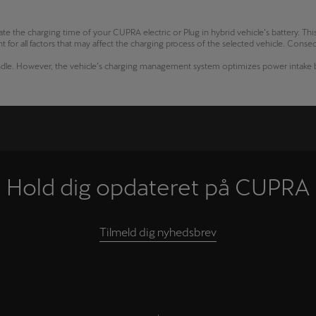
te the charging time of your CUPRA electric or Plug in hybrid vehicle’s battery. Thi
t for all factors that may affect the charging process of the selected vehicle. Conse
andle. However, the vehicle’s charging management system optimizes power intake b
Hold dig opdateret på CUPRA
Tilmeld dig nyhedsbrev