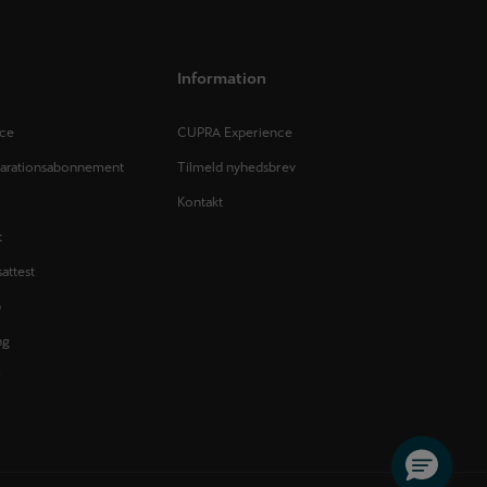
Information
ice
CUPRA Experience
parationsabonnement
Tilmeld nyhedsbrev
Kontakt
t
attest
p
ng
r