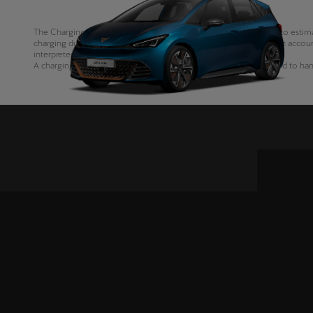
The Charging Time Calculator is a purely indicative tool designed to estima
charging duration. However, it is important to note that it does not accoun
interpreted as exact values, but rather as a rough estimate.
A charging station might offer more power than the car is designed to h