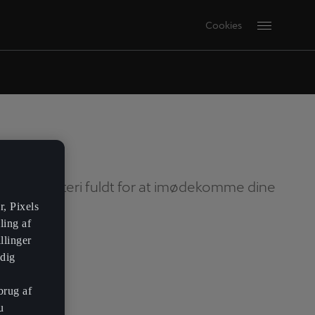
Cookies
e bilens batteri fuldt for at imødekomme dine
, Pixels
ling af
llinger
 dig
brug af
u