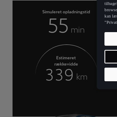
tilbage
browse
Simuleret opladningstid
kan læ
55
”Privat
min
Estimeret
rækkevidde
3
3
9
km