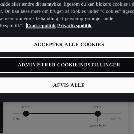
kalde eller ændre dit samtykke, ligesom du kan blokere cookies i 
Hvilken slags oplader ville du bruge?
r. Du kan læse mere om brugen af cookies under ”Cookies” liges
se mere om vores behandling af personoplysninger under
Nødlader
Vægop
livspolitik”.
Cookiepolitik
Privatlivspolitik
Hvad vil ladeeffekten være?
2,3 kW
7 kW
11 k
ACCEPTER ALLE COOKIES
ADMINISTRER COOKIEINDSTILLINGER
Hvad er dit nuværende og ønskede
AFVIS ALLE
opladningsniveau?
10 %
80 %
0 %
100 %
Anbefalet