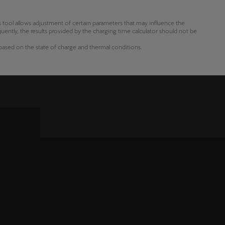
s tool allows adjustment of certain parameters that may influence the
quently, the results provided by the charging time calculator should not be
ased on the state of charge and thermal conditions.