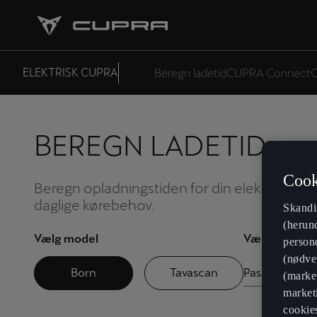
ELEKTRISK CUPRA
Beregn ladetid
CUPRA Connect
C
BEREGN LADETID
Cook
Beregn opladningstiden for din elektriske CUP
daglige kørebehov.
Skandi
(herun
Vælg model
Vælg variant
persond
(nødven
Born
Tavascan
Pasión, 59 kW
(market
marketi
cookie