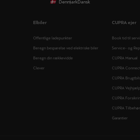
Denmark
Dansk
Elbiler
CUPRA ejer
Offentlige ladepunkter
Book tid til serv
Beregn besparelse ved elektriske biler
Service- og Re
Beregn din rækkevidde
CUPRA Manual
Clever
CUPRA Connec
CUPRA Brugtbils
CUPRA Vejhjæl
CUPRA Forsikri
CUPRA Tilbehø
Garantier