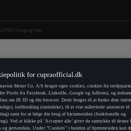
UPRA Charging Map
iepolitik for cupraofficial.dk
RA. Find ud af, hvor lang tid det vil tage at oplad
navisk Motor Co. A/S bruger egne cookies, cookies fra tredjeparter
der Pixels fra Facebook, LinkedIn, Google og Adform), og indsam
ata om IP, ID og din browser. Dette bruges til at huske dine indsti
dige), trafikmåling (statistiske), til at vise målrettede annoncer til
h
ing) samt for at følge din brug af hjemmesiden (funktionelle og
ng). Ved at klikke på ’Accepter alle’ giver du samtykke til denne 
s og persondata. Under ”Cookies” i bunden af hjemmesiden kan d