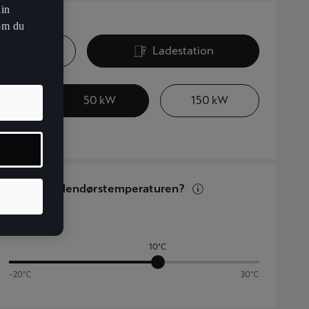
din
om du
lader
Ladestation
W
50 kW
150 kW
Hvad er udendørstemperaturen?
10°C
-20°C
30°C