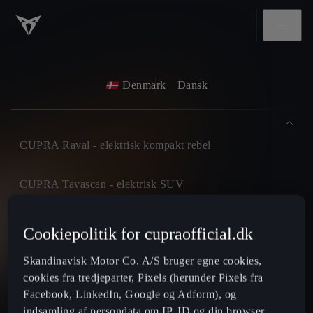
Denmark
Dansk
CUPRA Raval - elektrisk kompakt rebel
CUPRA Tavascan - elektrisk SUV
CUPRA Born - 100% elektrisk
Cookiepolitik for cupraofficial.dk
Skandinavisk Motor Co. A/S bruger egne cookies,
CUPRA Terramar - SUV
cookies fra tredjeparter, Pixels (herunder Pixels fra
Facebook, LinkedIn, Google og Adform), og
CUPRA Formentor - SUV coupé
indsamling af persondata om IP, ID og din browser.