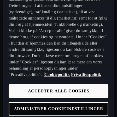
Dette bruges til at huske dine indstillinger
CUPRA Leon - hatchback
(nødvendige), trafikmåling (statistiske), til at vise
målrettede annoncer til dig (marketing) samt for at følge
din brug af hjemmesiden (funktionelle og marketing).
CUPRA Leon Sportstourer - Sporty stationcar
Ved at klikke på ’Accepter alle’ giver du samtykke til
denne brug af cookies og persondata. Under ”Cookies”
Priser
i bunden af hjemmesiden kan du tilbagekalde eller
ændre dit samtykke, ligesom du kan blokere cookies i
din browser. Du kan læse mere om brugen af cookies
under ”Cookies” ligesom du kan læse mere om vores
Book prøvetur
behandling af personoplysninger under
”Privatlivspolitik”.
Cookiepolitik
Privatlivspolitik
Byg din bil
ACCEPTER ALLE COOKIES
Biler på lager
Køb CUPRA online
ADMINISTRER COOKIEINDSTILLINGER