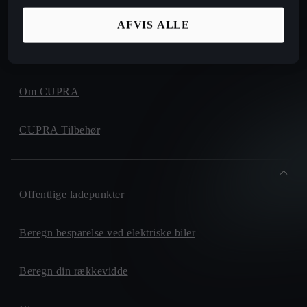
Find forhandler
AFVIS ALLE
CUPRA Financial Services
Om CUPRA
CUPRA Tilbehør
Offentlige ladepunkter
Beregn besparelse ved elektriske biler
Beregn din rækkevidde