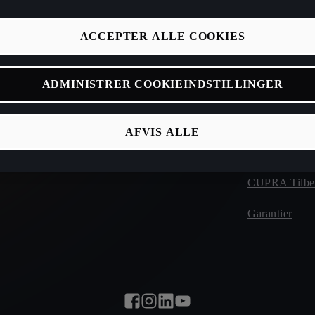
biler
CUPRA Manu
ACCEPTER ALLE COOKIES
Beregn din rækkevidde
CUPRA Conn
Clever
ADMINISTRER COOKIEINDSTILLINGER
CUPRA Brugtb
ices
CUPRA Vejhj
AFVIS ALLE
CUPRA Forsi
CUPRA Tilbe
Garantier