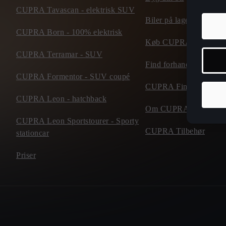
CUPRA Tavascan - elektrisk SUV
Biler på lager
CUPRA Born - 100% elektrisk
Køb CUPRA online
CUPRA Terramar - SUV
Find forhandler
CUPRA Formentor - SUV coupé
CUPRA Financial Serv
CUPRA Leon - hatchback
Om CUPRA
CUPRA Leon Sportstourer - Sporty
CUPRA Tilbehør
stationcar
Priser