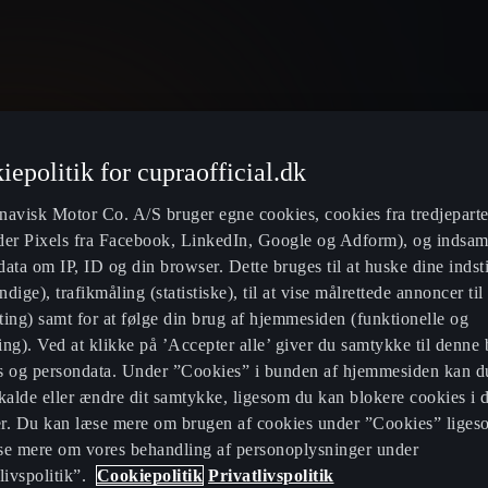
iepolitik for cupraofficial.dk
navisk Motor Co. A/S bruger egne cookies, cookies fra tredjeparter
der Pixels fra Facebook, LinkedIn, Google og Adform), og indsam
ata om IP, ID og din browser. Dette bruges til at huske dine indsti
dige), trafikmåling (statistiske), til at vise målrettede annoncer til
Denmark
Dansk
ing) samt for at følge din brug af hjemmesiden (funktionelle og
ng). Ved at klikke på ’Accepter alle’ giver du samtykke til denne 
s og persondata. Under ”Cookies” i bunden af hjemmesiden kan d
kalde eller ændre dit samtykke, ligesom du kan blokere cookies i 
r. Du kan læse mere om brugen af cookies under ”Cookies” liges
Offentlige ladepunkter
Book tid til s
se mere om vores behandling af personoplysninger under
livspolitik”.
Cookiepolitik
Privatlivspolitik
Beregn besparelse ved elektriske
Service- og 