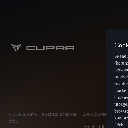
Cook
Skandi
(herun
persond
(nødven
(market
marketi
cookie
tilbage
browse
CUPRA Raval - elektrisk kompakt
Book prøvetur
kan læ
rebel
”Privat
Byg din bil