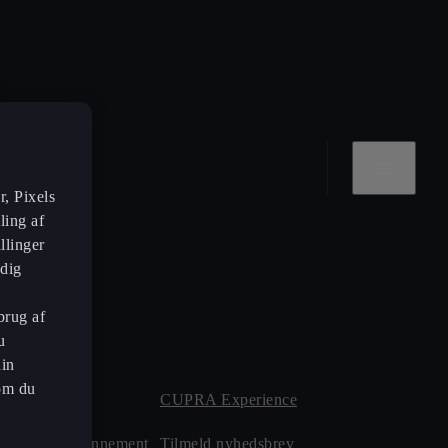
, Pixels
ling af
llinger
 dig
brug af
u
din
om du
ervice
CUPRA Experience
Reparationsabonnement
Tilmeld nyhedsbrev